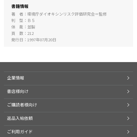
書籍情報
著 者
環境庁ダイオキシンリスク評価研究会＝監修
判 型
Ｂ５
体 裁
並製
頁 数
212
発行日
1997年07月20日
企業情報
書店様向け
ご購読者様向け
返品入帖依頼
ご利用ガイド