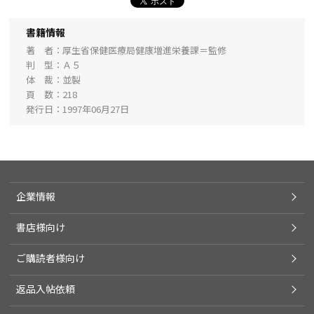
書籍情報
著 者
厚生省保健医療局健康増進栄養課＝監修
判 型
Ａ５
体 裁
並製
頁 数
218
発行日
1997年06月27日
企業情報
書店様向け
ご購読者様向け
返品入帖依頼