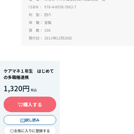
ISBN
978-4-8058-3902-7
判 型
四六
体 裁
並製
頁 数
106
発行日
2013年12月20日
ケアマネ１年生 はじめて
の多職種連携
1,320円
購入する
試し読み
お気に入りに登録する