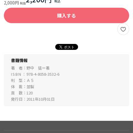
2,000円
購入する
書籍情報
著 者
野中 猛＝著
ISBN
978-4-8058-3532-6
判 型
Ａ５
体 裁
並製
頁 数
120
発行日
2011年10月01日