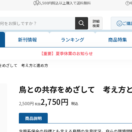
5,500円税込以上購入で送料無料
詳細
ご購
検索
新刊情報
ランキング
商品特集
【重要】夏季休業のお知らせ
をめざして 考え方と進め方
鳥との共存をめざして 考え方
2,750円
2,500円
商品説明
生態系保全の指標とも言える鳥類の生息状況。自らの環境問