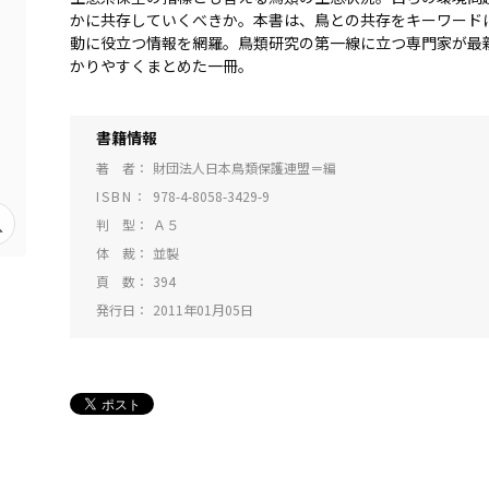
かに共存していくべきか。本書は、鳥との共存をキーワード
動に役立つ情報を網羅。鳥類研究の第一線に立つ専門家が最
かりやすくまとめた一冊。
書籍情報
著 者
財団法人日本鳥類保護連盟＝編
ISBN
978-4-8058-3429-9
判 型
Ａ５
体 裁
並製
頁 数
394
発行日
2011年01月05日