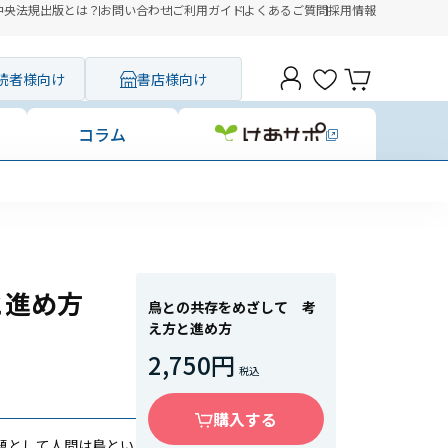
中央法規出版とは？
お問い合わせ
ご利用ガイド
よくあるご質問
採用情報
読者様向け
書店様向け
コラム
と進め方
鳥との共存をめざして 考
え方と進め方
2,750円
購入する
題として人間は鳥とい