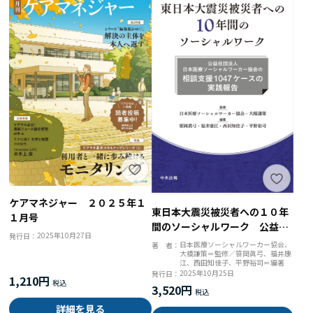
ケアマネジャー ２０２５年１
東日本大震災被災者への１０年
１月号
間のソーシャルワーク 公益社
2025年10月27日
発行日：
団法人日本医療ソーシャルワー
日本医療ソーシャルワーカー協会、
著 者：
大橋謙策＝監修／笹岡眞弓、福井康
カー協会の相談支援１０４７ケ
江、西田知佳子、平野裕司＝編著
ースの実践報告
2025年10月25日
発行日：
1,210円
3,520円
詳細を見る