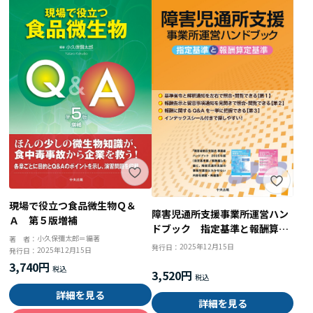
現場で役立つ食品微生物Ｑ＆
障害児通所支援事業所運営ハン
Ａ 第５版増補
ドブック 指定基準と報酬算定
小久保彌太郎＝編著
著 者：
基準
2025年12月15日
発行日：
2025年12月15日
発行日：
3,740円
3,520円
詳細を見る
詳細を見る