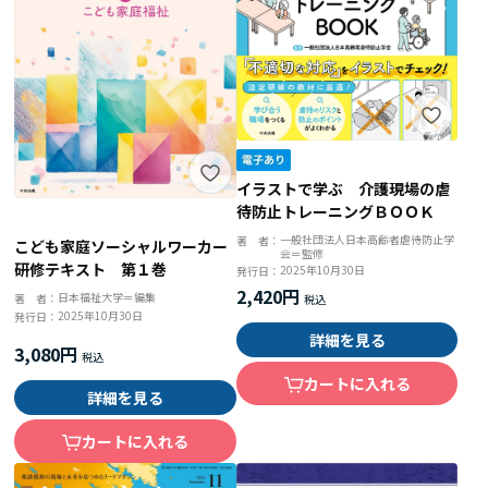
イラストで学ぶ 介護現場の虐
待防止トレーニングＢＯＯＫ
一般社団法人日本高齢者虐待防止学
著 者：
こども家庭ソーシャルワーカー
会＝監修
研修テキスト 第１巻
2025年10月30日
発行日：
2,420円
日本福祉大学＝編集
著 者：
2025年10月30日
発行日：
詳細を見る
3,080円
カートに入れる
詳細を見る
カートに入れる