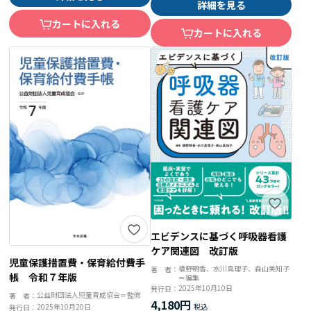
詳細を見る
カートに入れる
カートに入れる
エビデンスに基づく呼吸器看護
ケア関連図 改訂版
児童保護措置費・保育給付費手
橋野明香、水川真理子、森山美知子
著 者：
帳 令和７年版
＝編集
2025年10月10日
発行日：
公益財団法人児童育成協会＝監修
著 者：
4,180円
2025年10月20日
発行日：