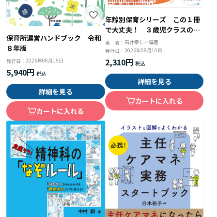
年齢別保育シリーズ この１冊
で大丈夫！ ３歳児クラスの保
保育所運営ハンドブック 令和
育
石井章仁＝編著
著 者：
８年版
2026年08月10日
発行日：
2,310円
2026年08月15日
発行日：
5,940円
詳細を見る
詳細を見る
カートに入れる
カートに入れる