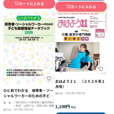
カートに入れる
カートに入れる
おはよう２１ （２０２６年１
月号）
ひと目でわかる 保育者・ソー
2025年12月01日
発行日：
シャルワーカーのための子ども
家庭福祉データブック２０２６
一般社団法人全国保育士養成協議会
著 者：
1,100円
＝監修／山縣文治、直島正樹＝編集
2025年12月10日
発行日：