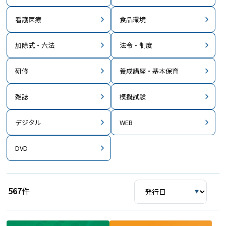
看護医療
食品環境
加除式・六法
法令・制度
研修
養成講座・基本保育
雑誌
模擬試験
デジタル
WEB
DVD
567
件