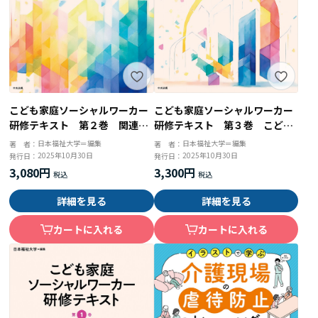
こども家庭ソーシャルワーカー
こども家庭ソーシャルワーカー
研修テキスト 第２巻 関連知
研修テキスト 第３巻 こども
識
家庭福祉とソーシャルワーク
日本福祉大学＝編集
日本福祉大学＝編集
著 者：
著 者：
2025年10月30日
2025年10月30日
発行日：
発行日：
3,080円
3,300円
詳細を見る
詳細を見る
カートに入れる
カートに入れる