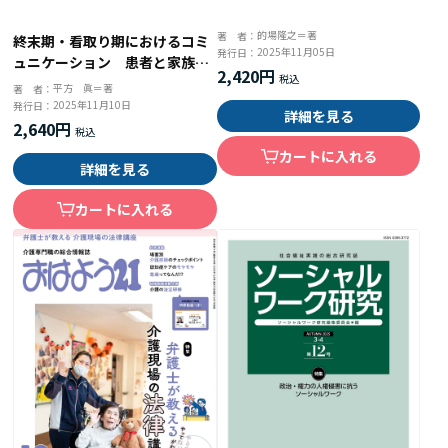
的場隆之＝著
著 者：
終末期・看取り期におけるコミ
2025年11月05日
発行日：
ュニケーション 患者と家族に
2,420円
寄り添う「声かけ」と「対応」
平方 眞＝著
著 者：
2025年11月10日
発行日：
詳細を見る
2,640円
カートに入れる
詳細を見る
カートに入れる