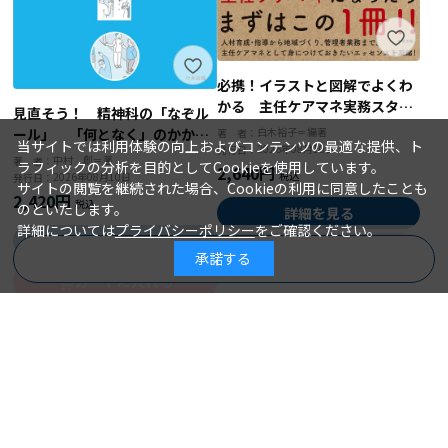
必携！イラストと図解でよくわ
かる 主任ケアマネ実務スター
見直そう！ 精神科の「なぞル
トブック
白木裕子＝編著
ール」 「何となく」のかかわ
著 者：
当サイトでは利用体験の向上およびコンテンツの最適な提供、ト
2026年08月10日
発行日：
りを「根拠ある」ケアに変え
中村 創＝著
著 者：
ラフィックの分析を目的としてCookieを使用しています。
2,640円
る！
2026年08月10日
発行日：
サイトの閲覧を継続された場合、Cookieの利用に同意したことも
2,420円
のといたします。
詳細を見る
詳細については
プライバシーポリシー
をご確認ください。
詳細を見る
カートに入れる
承諾する
商品を絞り込む
カートに入れる