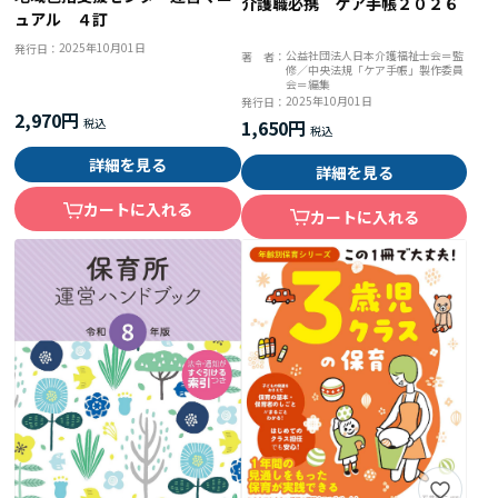
介護職必携 ケア手帳２０２６
ュアル ４訂
2025年10月01日
発行日：
公益社団法人日本介護福祉士会＝監
著 者：
修／中央法規「ケア手帳」製作委員
会＝編集
2025年10月01日
発行日：
2,970円
1,650円
詳細を見る
詳細を見る
カートに入れる
カートに入れる