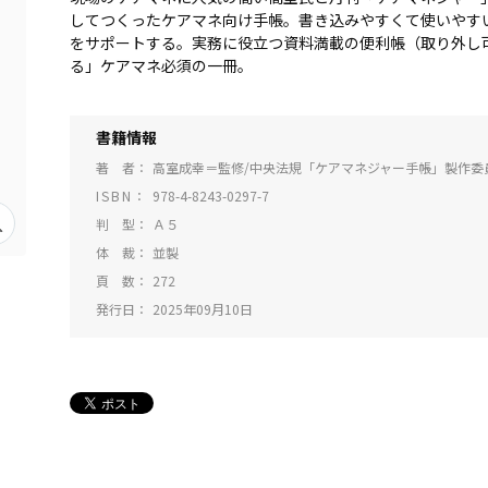
してつくったケアマネ向け手帳。書き込みやすくて使いやす
をサポートする。実務に役立つ資料満載の便利帳（取り外し
る」ケアマネ必須の一冊。
書籍情報
著 者
高室成幸＝監修/中央法規「ケアマネジャー手帳」製作委
ISBN
978-4-8243-0297-7
判 型
Ａ５
体 裁
並製
頁 数
272
発行日
2025年09月10日