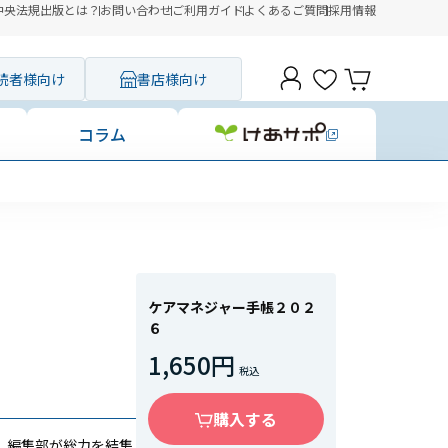
中央法規出版とは？
お問い合わせ
ご利用ガイド
よくあるご質問
採用情報
読者様向け
書店様向け
コラム
ケアマネジャー手帳２０２
６
1,650円
購入する
」編集部が総力を結集