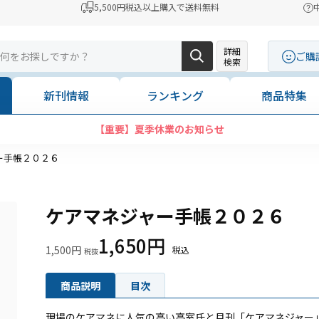
5,500円税込以上購入で送料無料
詳細
ご購
検索
新刊情報
ランキング
商品特集
夏季休業のお知らせ
ー手帳２０２６
ケアマネジャー手帳２０２６
1,650円
1,500円
商品説明
目次
現場のケアマネに人気の高い高室氏と月刊「ケアマネジャー