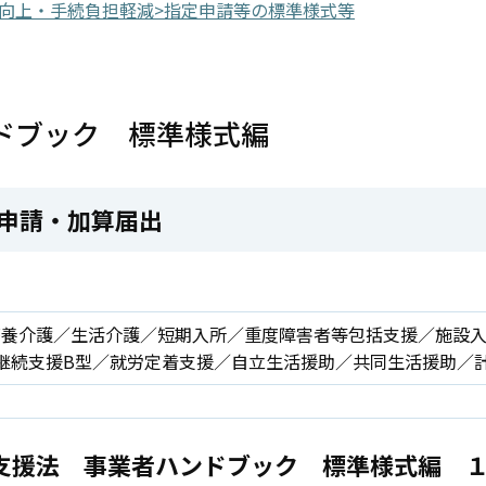
向上・手続負担軽減>
指定申請等の標準様式等
ドブック 標準様式編
申請・加算届出
療養介護／生活介護／短期入所／重度障害者等包括支援／施設
継続支援B型／就労定着支援／自立生活援助／共同生活援助／
支援法 事業者ハンドブック 標準様式編 