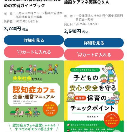
施設ケアマネ実務Ｑ＆Ａ
めの学習ガイドブック
上尾中央医科グループ協議会看護本
著 者：
一般社団法人神奈川県介護支援専門
著 者：
部看護教育部＝編集
員協会＝監修
2025年03月20日
発行日：
2025年03月20日
発行日：
3,740円
2,640円
詳細を見る
詳細を見る
カートに入れる
カートに入れる