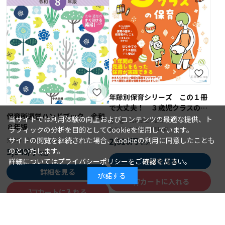
年齢別保育シリーズ この１冊
で大丈夫！ ３歳児クラスの保
保育所運営ハンドブック 令和
育
当サイトでは利用体験の向上およびコンテンツの最適な提供、ト
石井章仁＝編著
著 者：
８年版
ラフィックの分析を目的としてCookieを使用しています。
2026年08月10日
発行日：
2,310円
サイトの閲覧を継続された場合、Cookieの利用に同意したことも
2026年08月15日
発行日：
5,940円
のといたします。
詳細を見る
詳細については
プライバシーポリシー
をご確認ください。
詳細を見る
承諾する
カートに入れる
カートに入れる