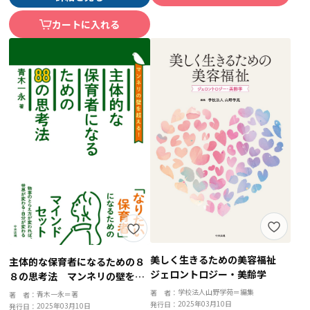
カートに入れる
美しく生きるための美容福祉
主体的な保育者になるための８
ジェロントロジー・美齢学
８の思考法 マンネリの壁を超
える！
学校法人山野学苑＝編集
著 者：
青木一永＝著
著 者：
2025年03月10日
発行日：
2025年03月10日
発行日：