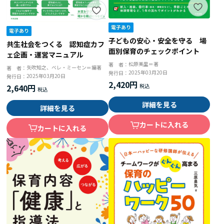
子どもの安心・安全を守る 場
共生社会をつくる 認知症カフ
面別保育のチェックポイント
ェ企画・運営マニュアル
松原美里＝著
著 者：
矢吹知之、ベレ・ミーセン＝編著
著 者：
2025年03月20日
発行日：
2025年03月20日
発行日：
2,420円
2,640円
詳細を見る
詳細を見る
カートに入れる
カートに入れる