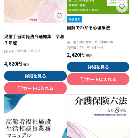
図解でわかる心理療法
児童手当関係法令通知集 令和
植田俊幸、竹田伸也＝著
７年版
著 者：
2025年02月25日
発行日：
2025年02月25日
発行日：
2,420円
4,620円
詳細を見る
詳細を見る
カートに入れる
カートに入れる