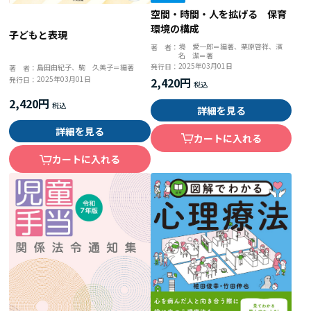
空間・時間・人を拡げる 保育
環境の構成
子どもと表現
境 愛一郎＝編著、栗原啓祥、濱
著 者：
名 潔＝著
2025年03月01日
発行日：
島田由紀子、駒 久美子＝編著
著 者：
2025年03月01日
2,420円
発行日：
2,420円
詳細を見る
詳細を見る
カートに入れる
カートに入れる