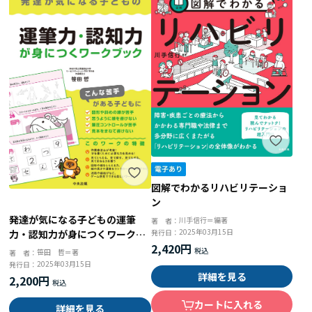
図解でわかるリハビリテーショ
ン
発達が気になる子どもの運筆
川手信行＝編著
著 者：
2025年03月15日
力・認知力が身につくワークブ
発行日：
2,420円
ック
笹田 哲＝著
著 者：
2025年03月15日
発行日：
詳細を見る
2,200円
カートに入れる
詳細を見る