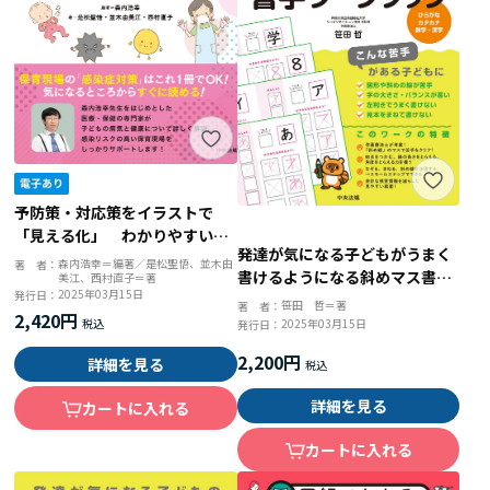
予防策・対応策をイラストで
「見える化」 わかりやすい保
発達が気になる子どもがうまく
育現場の感染症対策
森内浩幸＝編著／是松聖悟、並木由
著 者：
書けるようになる斜めマス書字
美江、西村直子＝著
2025年03月15日
発行日：
ワークブック ひらがな・カタ
笹田 哲＝著
著 者：
2,420円
カナ・数字・漢字
2025年03月15日
発行日：
2,200円
詳細を見る
詳細を見る
カートに入れる
カートに入れる