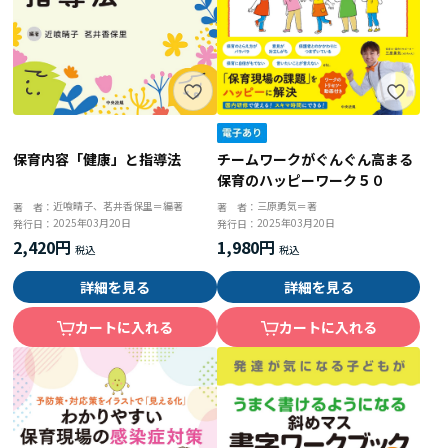
チームワークがぐんぐん高まる
保育内容「健康」と指導法
保育のハッピーワーク５０
三原勇気＝著
近喰晴子、茗井香保里＝編著
著 者：
著 者：
2025年03月20日
2025年03月20日
発行日：
発行日：
1,980円
2,420円
詳細を見る
詳細を見る
カートに入れる
カートに入れる