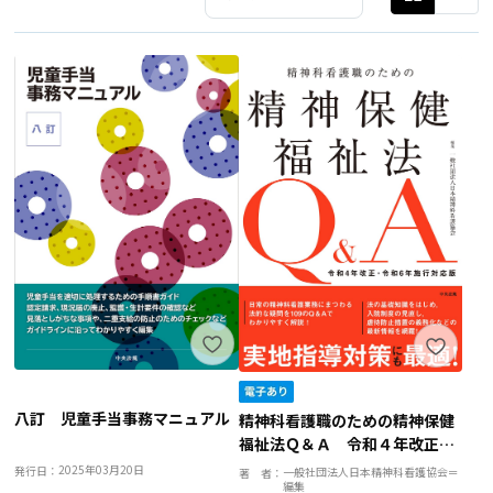
八訂 児童手当事務マニュアル
精神科看護職のための精神保健
福祉法Ｑ＆Ａ 令和４年改正・
令和６年施行対応版
2025年03月20日
発行日：
一般社団法人日本精神科看護協会＝
著 者：
編集