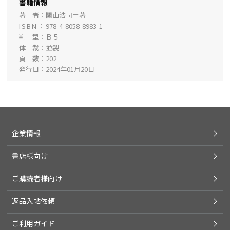
書籍情報
著 者
関山浩司＝著
ISBN
978-4-8058-8983-1
判 型
Ｂ５
体 裁
並製
頁 数
202
発行日
2024年01月20日
企業情報
書店様向け
ご購読者様向け
返品入帖依頼
ご利用ガイド