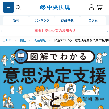
新刊
ランキング
商品特集
コラム
【重要】夏季休業のお知らせ
コンビ
TOP
>
福祉
>
社会福祉
>
図解でわかる 意思決定支援と成年後見