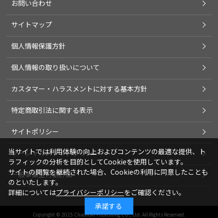
お問い合わせ
サイトマップ
個人情報保護方針
個人情報の取り扱いについて
カスタマー・ハラスメントに対する基本方針
特定商取引法に関する表示
サイトポリシー
当サイトでは利用体験の向上およびコンテンツの最適な提供、ト
ソーシャルメディアポリシー
ラフィックの分析を目的としてCookieを使用しています。
サイトの閲覧を継続された場合、Cookieの利用に同意したことも
一般事業主行動計画
のといたします。
詳細については
プライバシーポリシー
をご確認ください。
承諾する
Copyright © 2025 Chuohoki Publishing CO., Ltd. All Rights Reserved.