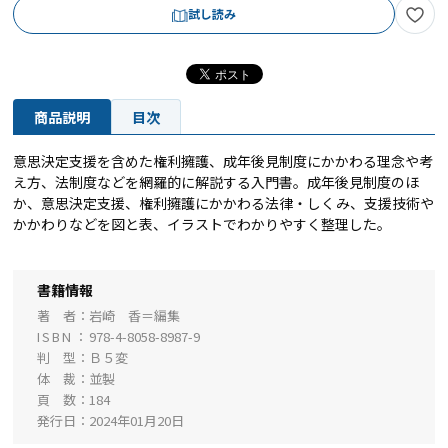
試し読み
商品説明
目次
意思決定支援を含めた権利擁護、成年後見制度にかかわる理念や考
え方、法制度などを網羅的に解説する入門書。成年後見制度のほ
か、意思決定支援、権利擁護にかかわる法律・しくみ、支援技術や
かかわりなどを図と表、イラストでわかりやすく整理した。
書籍情報
著 者
岩崎 香＝編集
ISBN
978-4-8058-8987-9
判 型
Ｂ５変
体 裁
並製
頁 数
184
発行日
2024年01月20日