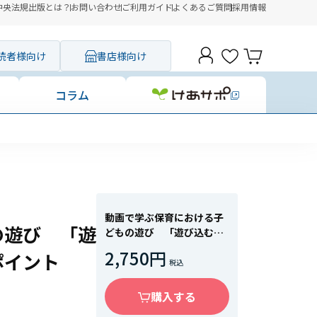
中央法規出版とは？
お問い合わせ
ご利用ガイド
よくあるご質問
採用情報
読者様向け
書店様向け
コラム
動画で学ぶ保育における子
の遊び 「遊
どもの遊び 「遊び込む」
ための保育者の援助のポイ
2,750円
ポイント
ント
購入する