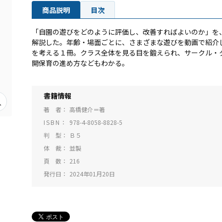
商品説明
目次
「自園の遊びをどのように評価し、改善すればよいのか」を
解説した。年齢・場面ごとに、さまざまな遊びを動画で紹介
を考える１冊。クラス全体を見る目を鍛えられ、サークル・
開保育の進め方などもわかる。
書籍情報
著 者
高橋健介＝著
ISBN
978-4-8058-8828-5
判 型
Ｂ５
体 裁
並製
頁 数
216
発行日
2024年01月20日