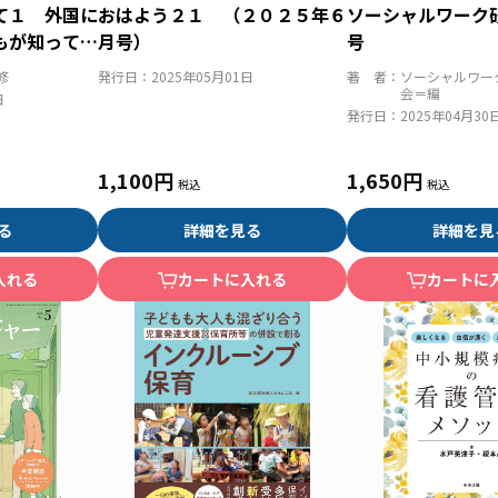
て１ 外国に
おはよう２１ （２０２５年６
ソーシャルワーク
もが知ってほ
月号）
号
修
発行日：
2025年05月01日
著 者：
ソーシャルワー
会＝編
日
発行日：
2025年04月30
1,100円
1,650円
る
詳細を見る
詳細を見
入れる
カートに入れる
カートに