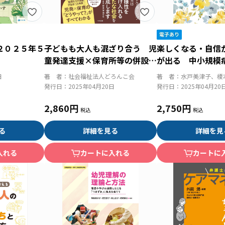
２０２５年５
子どもも大人も混ざり合う 児
楽しくなる・自信
童発達支援×保育所等の併設で
が出る 中小規模
創るインクルーシブ保育
理メソッド
日
著 者：
社会福祉法人どろんこ会
著 者：
水戸美津子、榎
発行日：
2025年04月20日
発行日：
2025年04月20
2,860円
2,750円
る
詳細を見る
詳細を見
入れる
カートに入れる
カートに