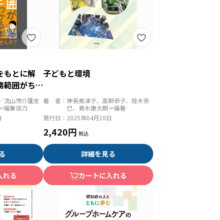
をもとに解
子どもと環境
務範囲がちゃ
／流山市介護支
著 者：
神長美津子、高柳恭子、桂木奈
＝編集協力
巳、青木康太朗＝編著
日
発行日：
2025年04月10日
2,420円
る
詳細を見る
入れる
カートに入れる