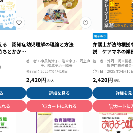
える 認知症
幼児理解の理論と方法
弁護士が法的根拠
持ちとかかわ
説 ケアマネの業
んとわかる本
著 者：
神長美津子、岩立京子、岡上直
著 者：
外岡 潤＝編著
子、結城孝治＝編著
援専門員連絡会
日
発行日：
2025年04月10日
発行日：
2025年04月10
2,420円
2,420円
る
詳細を見る
詳細を見
入れる
カートに入れる
カートに