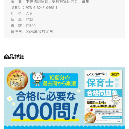
著 者
中央法規保育士受験対策研究会＝編集
ISBN
978-4-8243-0468-1
判 型
Ａ５
体 裁
並製
頁 数
約500
発行日
2026年07月20日
商品詳細