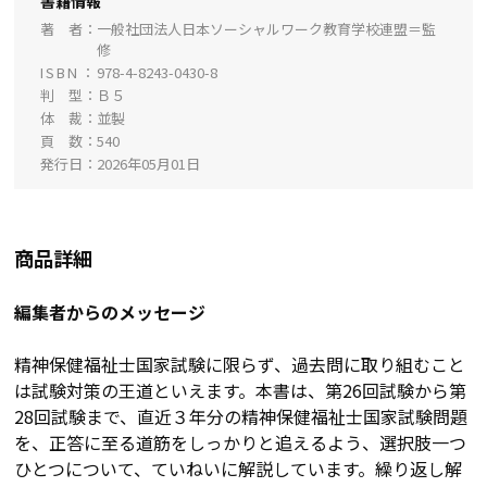
書籍情報
著 者
一般社団法人日本ソーシャルワーク教育学校連盟＝監
修
ISBN
978-4-8243-0430-8
判 型
Ｂ５
体 裁
並製
頁 数
540
発行日
2026年05月01日
商品詳細
編集者からのメッセージ
精神保健福祉士国家試験に限らず、過去問に取り組むこと
は試験対策の王道といえます。本書は、第26回試験から第
28回試験まで、直近３年分の精神保健福祉士国家試験問題
を、正答に至る道筋をしっかりと追えるよう、選択肢一つ
ひとつについて、ていねいに解説しています。繰り返し解