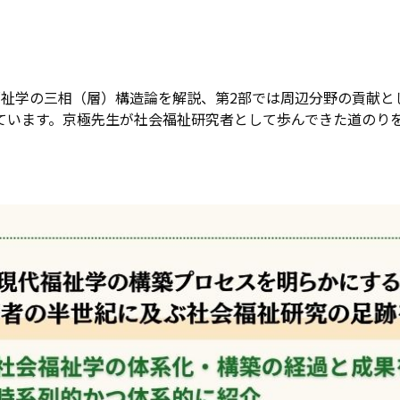
福祉学の三相（層）構造論を解説、第2部では周辺分野の貢献と
ています。京極先生が社会福祉研究者として歩んできた道のり