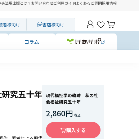
中央法規出版とは？
お問い合わせ
ご利用ガイド
よくあるご質問
採用情報
読者様向け
書店様向け
コラム
祉研究五十年
現代福祉学の軌跡 私の社
会福祉研究五十年
2,860円
購入する
著作。著者による現代