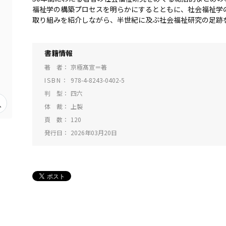
福祉学の構築プロセスを明らかにするとともに、社会福祉学
取り組みを紹介しながら、半世紀に及ぶ社会福祉研究の足跡
書籍情報
著 者
京極髙宣＝著
ISBN
978-4-8243-0402-5
判 型
四六
体 裁
上製
頁 数
120
発行日
2026年03月20日