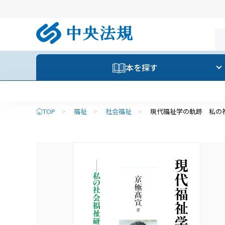
本を探す
TOP
>
福祉
>
社会福祉
>
現代福祉学の軌跡 私の