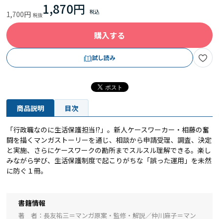
1,870円
1,700円
購入する
試し読み
商品説明
目次
「行政職なのに生活保護担当!?」。新人ケースワーカー・相藤の奮
闘を描くマンガストーリーを通じ、相談から申請受理、調査、決定
と実施、さらにケースワークの勘所までスルスル理解できる。楽し
みながら学び、生活保護制度で起こりがちな「誤った運用」を未然
に防ぐ１冊。
書籍情報
著 者
長友祐三＝マンガ原案・監修・解説／仲川麻子＝マン