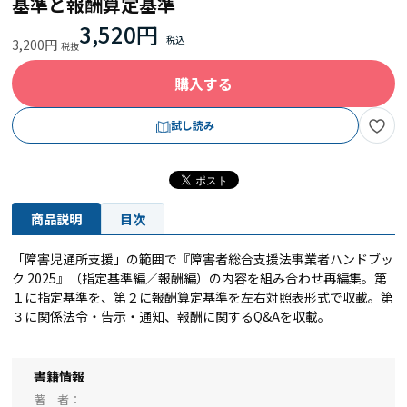
基準と報酬算定基準
3,520円
3,200円
購入する
試し読み
商品説明
目次
「障害児通所支援」の範囲で『障害者総合支援法事業者ハンドブッ
ク 2025』（指定基準編／報酬編）の内容を組み合わせ再編集。第
１に指定基準を、第２に報酬算定基準を左右対照表形式で収載。第
３に関係法令・告示・通知、報酬に関するQ&Aを収載。
書籍情報
著 者