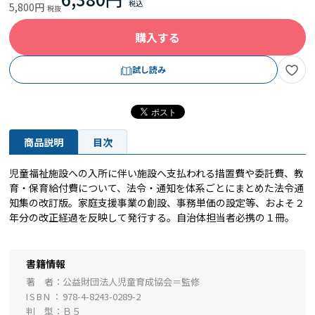
5,800円
購入する
試し読み
商品説明
目次
児童福祉施設への入所に伴い施設へ支払われる措置費や委託費、教
育・保育給付費について、法令・通知を体系ごとにまとめた法令通
知集の改訂版。家庭支援事業の創設、事務単価の設定等、およそ２
年分の改正経過を反映して発行する。自治体担当者必携の１冊。
書籍情報
著 者
公益財団法人児童育成協会＝監修
ISBN
978-4-8243-0289-2
判 型
Ｂ５