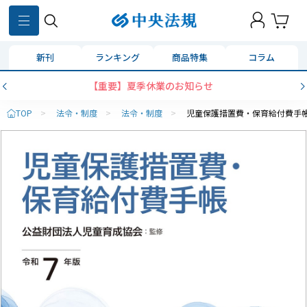
新刊
ランキング
商品特集
コラム
コンビニ決済に「セブンイレブン」を追加いた
TOP
>
法令・制度
>
法令・制度
>
児童保護措置費・保育給付費手