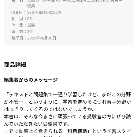
編集
ISBN
978-4-8243-0280-9
判 型
B5
体 裁
並製
頁 数
304
発行日
2025年08月30日
商品詳細
編集者からのメッセージ
「テキストと問題集で一通り学習したけど、まだこの分野
が不安…」というように、学習を進めるにつれ苦手分野が
はっきりしてくるのではないでしょうか。
本書は、そんな今まさに頑張っている受験者の方にぜひ読
んでいただきたい受験書です。
一発で効率よく覚えられる「科目横断」という学習スタイ