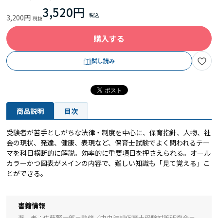
3,520円
3,200円
購入する
試し読み
商品説明
目次
受験者が苦手としがちな法律・制度を中心に、保育指針、人物、社
会の現状、発達、健康、表現など、保育士試験でよく問われるテー
マを科目横断的に解説。効率的に重要項目を押さえられる。オール
カラーかつ図表がメインの内容で、難しい知識も「見て覚える」こ
とができる。
書籍情報
著 者
佐藤賢一郎＝監修／中央法規保育士受験対策研究会＝