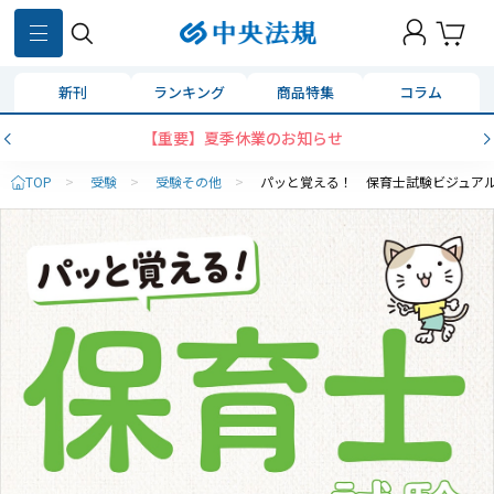
新刊
ランキング
商品特集
コラム
コンビニ決済に「セブンイレブン」を追加いたしました
TOP
>
受験
>
受験その他
>
パッと覚える！ 保育士試験ビジュア