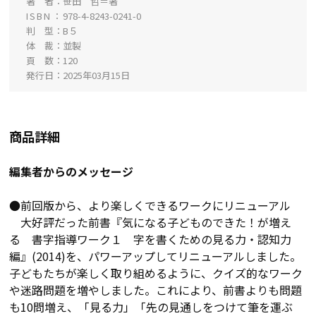
著 者
笹田 哲＝著
ISBN
978-4-8243-0241-0
判 型
B５
体 裁
並製
頁 数
120
発行日
2025年03月15日
商品詳細
編集者からのメッセージ
●前回版から、より楽しくできるワークにリニューアル
大好評だった前書『気になる子どものできた！が増え
る 書字指導ワーク１ 字を書くための見る力・認知力
編』(2014)を、パワーアップしてリニューアルしました。
子どもたちが楽しく取り組めるように、クイズ的なワーク
や迷路問題を増やしました。これにより、前書よりも問題
も10問増え、「見る力」「先の見通しをつけて筆を運ぶ