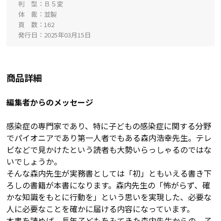
判 型
Ｂ５変
体 裁
並製
頁 数
162
発行日
2025年03月15日
商品詳細
編集者からのメッセージ
感染症の専門家であり、特に子どもの感染症に関する分野
でパイオニアであり第一人者でもある森内浩幸先生。テレ
ビなどで見かけたという読者も大勢いらっしゃるのではな
いでしょうか。
そんな森内先生が実務書としては「初」ともいえる書き下
ろしの書籍が本書になります。森内先生の「怖がらず、確
かな知識をもとに行動を」という思いを実現した、必要な
人に必要なことを確かに届ける内容になっています。
本書を読めば、長年子どもをみてきた森内先生からの、子