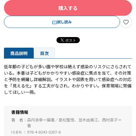
購入する
試し読み
商品説明
目次
低年齢の子どもが多い園や学校は絶えず感染のリスクにさらされて
いる。本書は子どもがかかりやすい感染症に焦点を当て、その対策
と予防を網羅し詳細解説。イラストや図表を用いて感染症への対応
を「見える化」する工夫がなされ、わかりやすい。保育現場に常備
してほしい一冊。
書籍情報
著 者
森内浩幸＝編著／是松聖悟、並木由美江、西村直子＝
著
ISBN
978-4-8243-0207-6