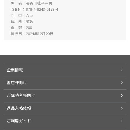
著 者
長谷川桂子＝著
ISBN
978-4-8243-0173-4
判 型
Ａ５
体 裁
並製
頁 数
200
発行日
2024年12月20日
企業情報
書店様向け
ご購読者様向け
返品入帖依頼
ご利用ガイド