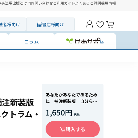
中央法規出版とは？
お問い合わせ
ご利用ガイド
よくあるご質問
採用情報
読者様向け
書店様向け
コラム
あなたがあなたであるため
補注新装版
に 補注新装版 自分らし
く生きるための自閉スペク
1,650円
ペクトラム・
トラム・ガイド
購入する