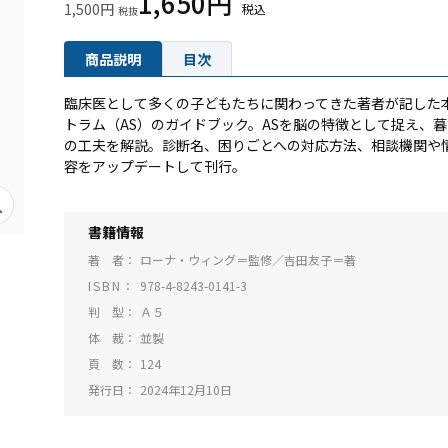
1,650円
1,500円
商品説明
目次
臨床医として多くの子どもたちに関わってきた著者が記した
トラム（AS）のガイドブック。ASを脳の特徴として捉え、
の工夫を解説。診断名、困りごとへの対応方法、相談機関や
容をアップデートして刊行。
書籍情報
著 者
ローナ・ウィング＝監修／吉田友子＝著
ISBN
978-4-8243-0141-3
判 型
Ａ５
体 裁
並製
頁 数
124
発行日
2024年12月10日