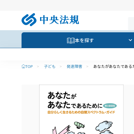
本を探す
TOP
>
子ども
>
発達障害
>
あなたがあなたである