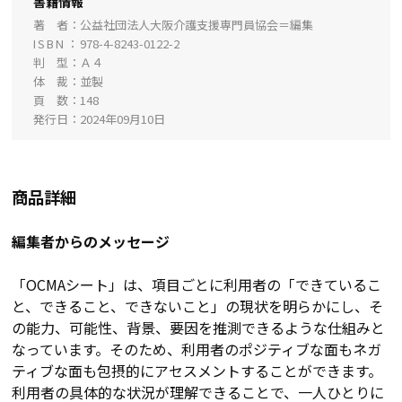
書籍情報
著 者
公益社団法人大阪介護支援専門員協会＝編集
ISBN
978-4-8243-0122-2
判 型
Ａ４
体 裁
並製
頁 数
148
発行日
2024年09月10日
商品詳細
編集者からのメッセージ
「OCMAシート」は、項目ごとに利用者の「できているこ
と、できること、できないこと」の現状を明らかにし、そ
の能力、可能性、背景、要因を推測できるような仕組みと
なっています。そのため、利用者のポジティブな面もネガ
ティブな面も包摂的にアセスメントすることができます。
利用者の具体的な状況が理解できることで、一人ひとりに