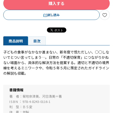
購入する
試し読み
商品説明
目次
子どもの食事がなかなか進まない、新年度で慌ただしい、○○しな
いでとつい言ってしまう…。日常の「不適切保育」につながりかね
ない場面から、具体的な解決方法を提案する。適切と不適切の境界
線を考えるミニワークや、令和５年５月に策定されたガイドライン
の解説も収載。
書籍情報
著 者
菊地奈津美、河合清美＝著
ISBN
978-4-8243-0116-1
判 型
Ｂ５変
体 裁
並製