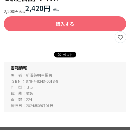
2,420円
2,200円
購入する
書籍情報
著 者
新沼英明＝編著
ISBN
978-4-8243-0018-8
判 型
Ｂ５
体 裁
並製
頁 数
224
発行日
2024年09月01日