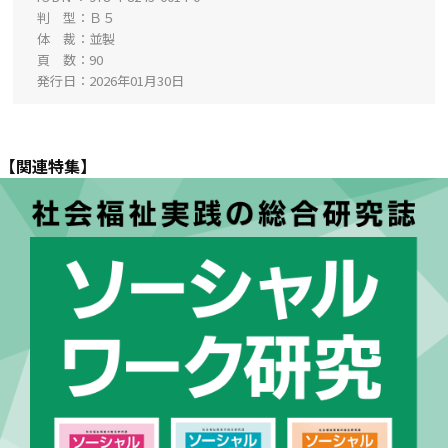
判 型
Ｂ５
体 裁
並製
頁 数
90
発行日
2026年01月30日
【関連特集】