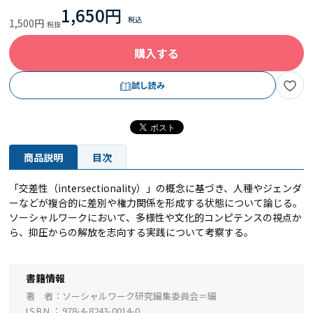
1,650円
1,500円
購入する
試し読み
商品説明
目次
「交差性（intersectionality）」の概念に基づき、人種やジェンダ
ーなどが複合的に差別や権力関係を形成する状態について論じる。
ソーシャルワークにおいて、多様性や文化的コンピテンスの視点か
ら、抑圧からの解放を志向する実践について考察する。
書籍情報
著 者
ソーシャルワーク研究編集委員会＝編
ISBN
978-4-8243-0014-0