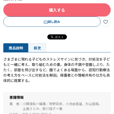
購入する
試し読み
商品説明
目次
さまざまに現れる子どものストレスサインに気づき、対処法を子ど
もと一緒に考え、取り組むための書。身体の不調や登園しぶり、た
たく、部屋を飛び出すなど、園でよくある場面から、認知行動療法
の考え方をベースに対処法を解説。保護者との情報共有の仕方も具
体的に提案する。
書籍情報
著 者
小関俊祐＝編著／岸野莉奈、小池由香里、杉山智風、
土屋さとみ、新川瑶子＝著
ISBN
978-4-8243-0011-9