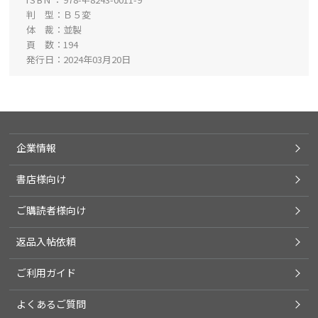
判 型
Ｂ５変
体 裁
並製
頁 数
194
発行日
2024年03月20日
企業情報
書店様向け
ご購読者様向け
返品入帖依頼
ご利用ガイド
よくあるご質問