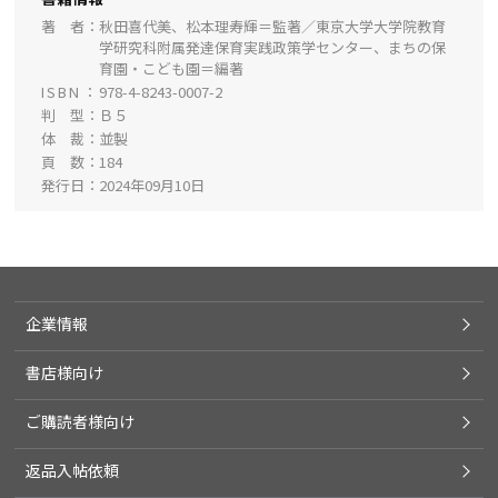
著 者
秋田喜代美、松本理寿輝＝監著／東京大学大学院教育
学研究科附属発達保育実践政策学センター、まちの保
育園・こども園＝編著
ISBN
978-4-8243-0007-2
判 型
Ｂ５
体 裁
並製
頁 数
184
発行日
2024年09月10日
企業情報
書店様向け
ご購読者様向け
返品入帖依頼