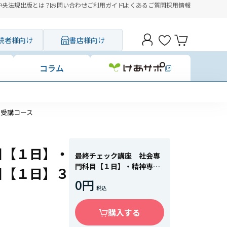
中央法規出版とは？
お問い合わせ
ご利用ガイド
よくあるご質問
採用情報
読者様向け
書店様向け
コラム
日受講コース
目【１日】・
最終チェック講座 社会専
門科目【１日】・精神専門
目【１日】３
科目【１日】・共通科目
0円
【１日】３日受講コース
購入する