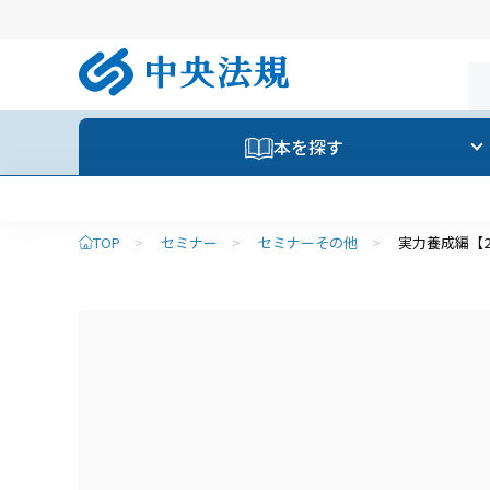
本を探す
TOP
>
セミナー
>
セミナーその他
>
実力養成編【