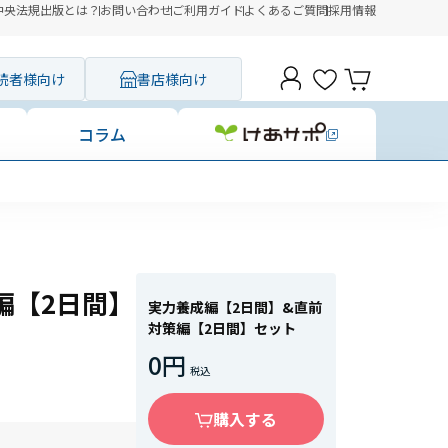
中央法規出版とは？
お問い合わせ
ご利用ガイド
よくあるご質問
採用情報
読者様向け
書店様向け
コラム
編【2日間】
実力養成編【2日間】&直前
対策編【2日間】セット
0円
購入する