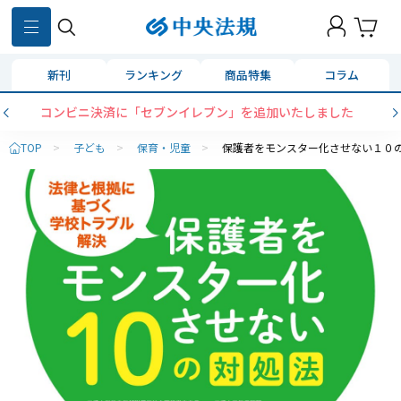
新刊
ランキング
商品特集
コラム
コンビニ決済に「セブンイレブン」を追加いたしました
TOP
>
子ども
>
保育・児童
>
保護者をモンスター化させない１０