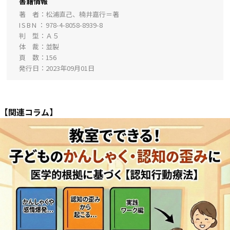
書籍情報
著 者
松浦直己、楠井嘉行＝著
ISBN
978-4-8058-8939-8
判 型
Ａ５
体 裁
並製
頁 数
156
発行日
2023年09月01日
【関連コラム】