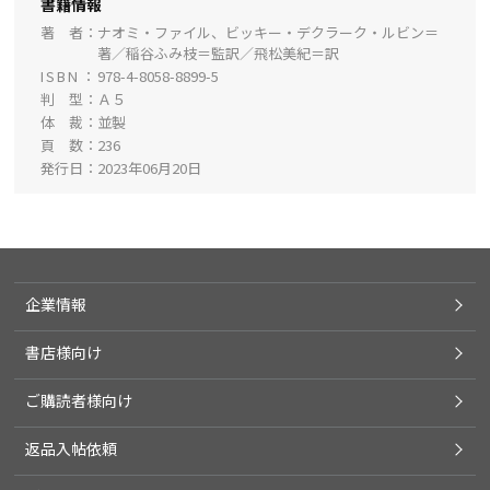
書籍情報
著 者
ナオミ・ファイル、ビッキー・デクラーク・ルビン＝
著／稲谷ふみ枝＝監訳／飛松美紀＝訳
ISBN
978-4-8058-8899-5
判 型
Ａ５
体 裁
並製
頁 数
236
発行日
2023年06月20日
企業情報
書店様向け
ご購読者様向け
返品入帖依頼