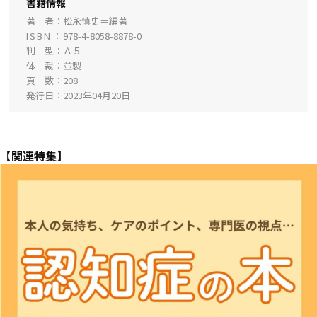
書籍情報
著 者
松永慎史＝編著
ISBN
978-4-8058-8878-0
判 型
Ａ５
体 裁
並製
頁 数
208
発行日
2023年04月20日
【関連特集】