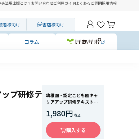
中央法規出版とは？
お問い合わせ
ご利用ガイド
よくあるご質問
採用情報
読者様向け
書店様向け
コラム
アップ研修テ
幼稚園・認定こども園キャ
リアアップ研修テキスト
マネジメント
1,980円
購入する