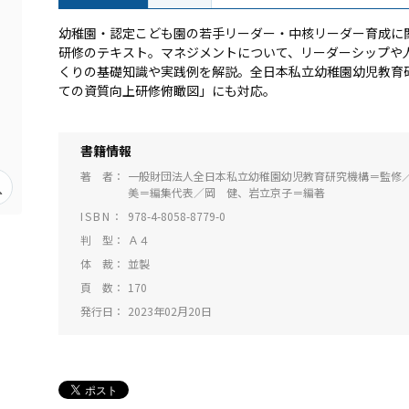
幼稚園・認定こども園の若手リーダー・中核リーダー育成に
研修のテキスト。マネジメントについて、リーダーシップや
くりの基礎知識や実践例を解説。全日本私立幼稚園幼児教育
ての資質向上研修俯瞰図」にも対応。
書籍情報
著 者
一般財団法人全日本私立幼稚園幼児教育研究機構＝監修
美＝編集代表／岡 健、岩立京子＝編著
ISBN
978-4-8058-8779-0
判 型
Ａ４
体 裁
並製
頁 数
170
発行日
2023年02月20日