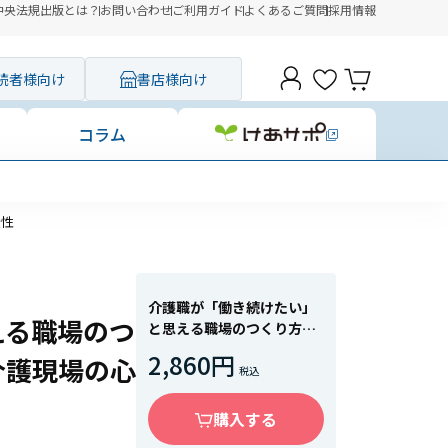
中央法規出版とは？
お問い合わせ
ご利用ガイド
よくあるご質問
採用情報
読者様向け
書店様向け
コラム
全性
介護職が「働き続けたい」
える職場のつ
と思える職場のつくり方
事例演習で変わる！ 介護
2,860円
介護現場の心
現場の心理的安全性
購入する