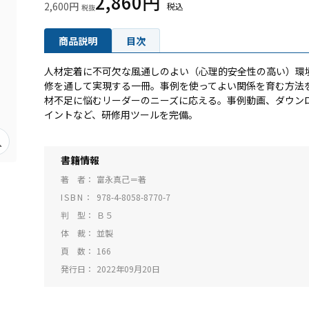
2,860円
2,600円
商品説明
目次
人材定着に不可欠な風通しのよい（心理的安全性の高い）環
修を通して実現する一冊。事例を使ってよい関係を育む方法
材不足に悩むリーダーのニーズに応える。事例動画、ダウン
イントなど、研修用ツールを完備。
書籍情報
著 者
富永真己＝著
ISBN
978-4-8058-8770-7
判 型
Ｂ５
体 裁
並製
頁 数
166
発行日
2022年09月20日