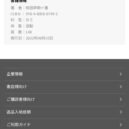
書籍情報
著 者
和田挙明＝著
ISBN
978-4-8058-8749-3
判 型
Ｂ５
体 裁
並製
頁 数
148
発行日
2022年08月10日
企業情報
書店様向け
ご購読者様向け
返品入帖依頼
ご利用ガイド