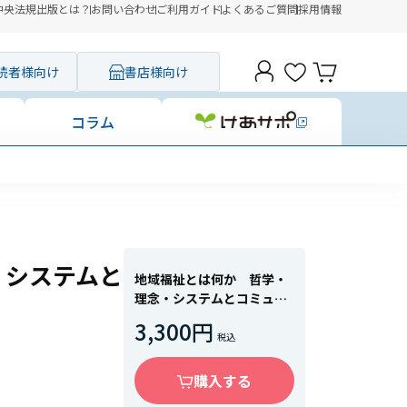
中央法規出版とは？
お問い合わせ
ご利用ガイド
よくあるご質問
採用情報
読者様向け
書店様向け
コラム
・システムと
地域福祉とは何か 哲学・
理念・システムとコミュニ
ティソーシャルワーク
3,300円
購入する