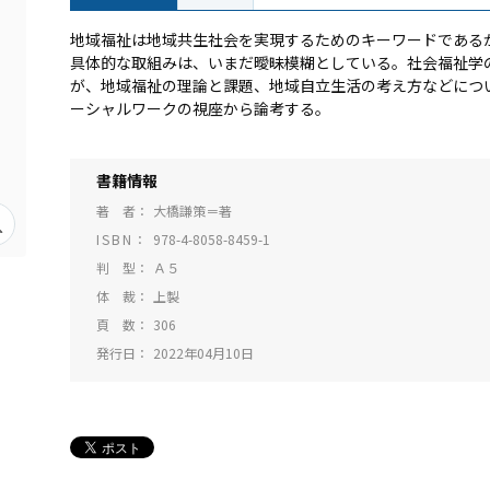
地域福祉は地域共生社会を実現するためのキーワードである
具体的な取組みは、いまだ曖昧模糊としている。社会福祉学
が、地域福祉の理論と課題、地域自立生活の考え方などにつ
ーシャルワークの視座から論考する。
書籍情報
著 者
大橋謙策＝著
ISBN
978-4-8058-8459-1
判 型
Ａ５
体 裁
上製
頁 数
306
発行日
2022年04月10日