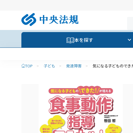
本を探す
TOP
>
子ども
>
発達障害
>
気になる子どものでき