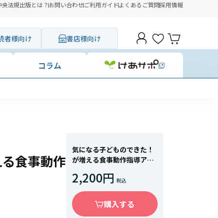
中央法規出版とは？
お問い合わせ
ご利用ガイド
よくあるご質問
採用情報
読者様向け
書店様向け
コラム
気になる子どものできた！
える食事動作
が増える食事動作指導アラ
カルト
2,200円
購入する