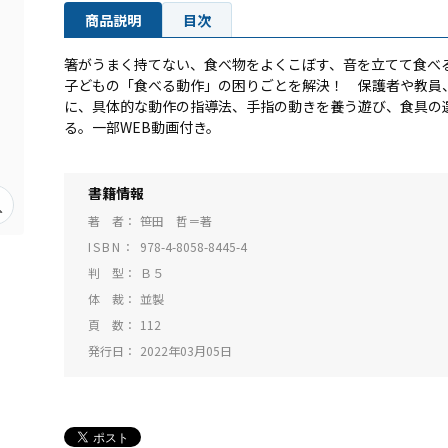
商品説明
目次
箸がうまく持てない、食べ物をよくこぼす、音を立てて食べ
子どもの「食べる動作」の困りごとを解決！ 保護者や教員
に、具体的な動作の指導法、手指の動きを養う遊び、食具の
る。一部WEB動画付き。
書籍情報
著 者
笹田 哲＝著
ISBN
978-4-8058-8445-4
判 型
Ｂ５
体 裁
並製
頁 数
112
発行日
2022年03月05日