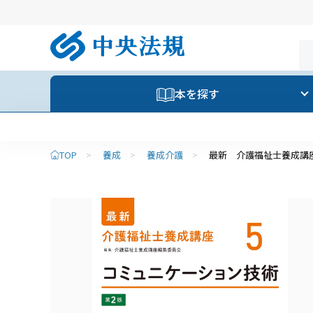
本を探す
TOP
>
養成
>
養成介護
>
最新 介護福祉士養成講