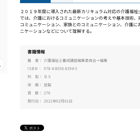
２０１９年度に導入された最新カリキュラム対応の介護福祉
では、介護におけるコミュニケーションの考えや基本技術、
コミュニケーション、家族とのコミュニケーション、介護に
ニケーションなどについて理解する。
書籍情報
著 者
介護福祉士養成講座編集委員会＝編集
ISBN
978-4-8058-8394-5
判 型
Ｂ５
体 裁
並製
頁 数
276
発行日
2022年02月01日