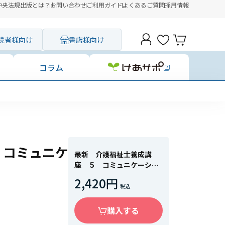
中央法規出版とは？
お問い合わせ
ご利用ガイド
よくあるご質問
採用情報
読者様向け
書店様向け
コラム
 コミュニケ
最新 介護福祉士養成講
座 ５ コミュニケーショ
ン技術 第２版
2,420円
購入する