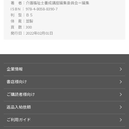
著 者
介護福祉士養成講座編集委員会＝編集
ISBN
978-4-8058-8390-7
判 型
Ｂ５
体 裁
並製
頁 数
300
発行日
2022年02月01日
企業情報
書店様向け
ご購読者様向け
返品入帖依頼
ご利用ガイド