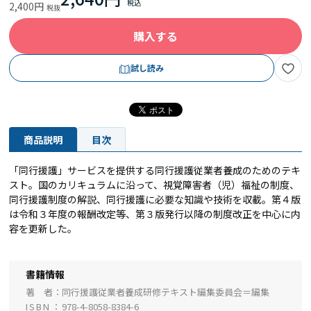
2,400円
購入する
試し読み
商品説明
目次
「同行援護」サービスを提供する同行援護従業者養成のためのテキ
スト。国のカリキュラムに沿って、視覚障害者（児）福祉の制度、
同行援護制度の解説、同行援護に必要な知識や技術を収載。第４版
は令和３年度の報酬改定等、第３版発行以降の制度改正を中心に内
容を更新した。
書籍情報
著 者
同行援護従業者養成研修テキスト編集委員会＝編集
ISBN
978-4-8058-8384-6