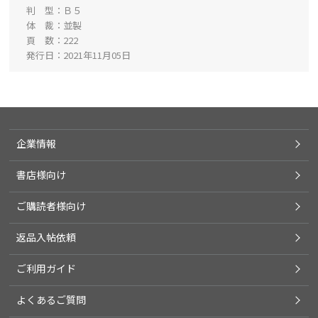
判 型
Ｂ５
体 裁
並製
頁 数
222
発行日
2021年11月05日
企業情報
書店様向け
ご購読者様向け
返品入帖依頼
ご利用ガイド
よくあるご質問