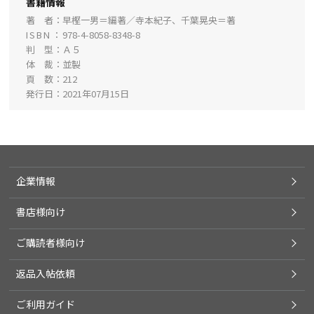
書籍情報
著 者
早樫一男＝編著／寺本紀子、千葉晃央＝著
ISBN
978-4-8058-8348-8
判 型
Ａ５
体 裁
並製
頁 数
212
発行日
2021年07月15日
企業情報
書店様向け
ご購読者様向け
返品入帖依頼
ご利用ガイド