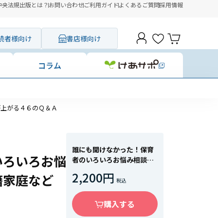
中央法規出版とは？
お問い合わせ
ご利用ガイド
よくあるご質問
採用情報
読者様向け
書店様向け
コラム
が上がる４６のＱ＆Ａ
誰にも聞けなかった！保育
いろいろお悩
者のいろいろお悩み相談
親の離婚・再婚、外国籍家
2,200円
籍家庭など
庭など 対応力が上がる４
６のＱ＆Ａ
購入する