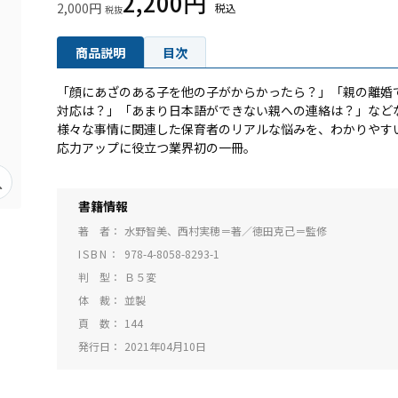
2,200円
2,000円
商品説明
目次
「顔にあざのある子を他の子がからかったら？」「親の離婚
対応は？」「あまり日本語ができない親への連絡は？」など
様々な事情に関連した保育者のリアルな悩みを、わかりやす
応力アップに役立つ業界初の一冊。
書籍情報
著 者
水野智美、西村実穂＝著／徳田克己＝監修
ISBN
978-4-8058-8293-1
判 型
Ｂ５変
体 裁
並製
頁 数
144
発行日
2021年04月10日