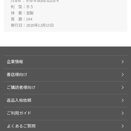
ISBN
978-4-8058-8218-4
判 型
Ｂ５
体 裁
並製
頁 数
164
発行日
2020年12月15日
企業情報
書店様向け
ご購読者様向け
返品入帖依頼
ご利用ガイド
よくあるご質問