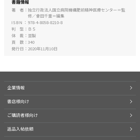
書籍情報
著 者
独立行政法人国立病院機構肥前精神医療センター＝監
修／會田千重＝編集
ISBN
978-4-8058-8210-8
判 型
Ｂ５
体 裁
並製
頁 数
340
発行日
2020年11月10日
企業情報
書店様向け
ご購読者様向け
返品入帖依頼