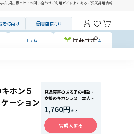
中央法規出版とは？
お問い合わせ
ご利用ガイド
よくあるご質問
採用情報
読者様向け
書店様向け
コラム
コンビニ決済に「セブ
のキホン５
発達障害のある子の相談・
支援のキホン５２ 本人理
ニケーション
解にもとづくコミュニケー
1,760円
ションとかかわり方
購入する