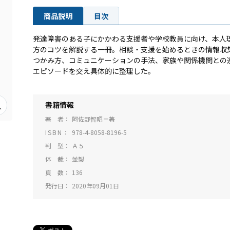
商品説明
目次
発達障害のある子にかかわる支援者や学校教員に向け、本人
方のコツを解説する一冊。相談・支援を始めるときの情報収
つかみ方、コミュニケーションの手法、家族や関係機関との
エピソードを交え具体的に整理した。
書籍情報
著 者
阿佐野智昭＝著
ISBN
978-4-8058-8196-5
判 型
Ａ５
体 裁
並製
頁 数
136
発行日
2020年09月01日