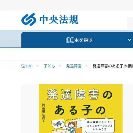
本を探す
【重要】夏季休業のお知らせ
TOP
>
子ども
>
発達障害
>
発達障害のある子の相