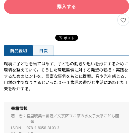
購入する
商品説明
目次
環境に子どもを当てはめず、子どもの動きや思いを形にするために
環境を整えていく。そうした環境整備に対する発想の転換・実践を
するためのヒントを、豊富な事例をもとに提案。音や光を感じる、
自然の中でなりきるといった０～１歳児の遊びと生活にあわせた工
夫を紹介する。
書籍情報
著 者
宮里暁美＝編著／文京区立お茶の水女子大学こども園
＝著
ISBN
978-4-8058-8103-3