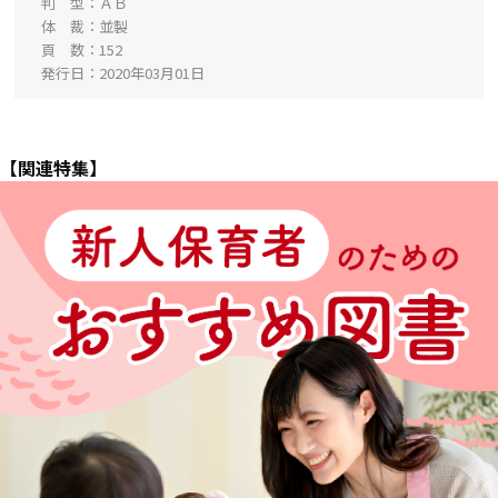
判 型
ＡＢ
体 裁
並製
頁 数
152
発行日
2020年03月01日
【関連特集】