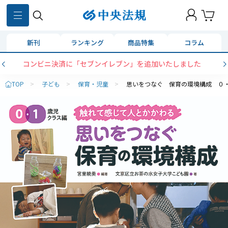
新刊
ランキング
商品特集
コラム
コンビニ決済に「セブンイレブン」を追加いたしました
TOP
>
子ども
>
保育・児童
>
思いをつなぐ 保育の環境構成 ０