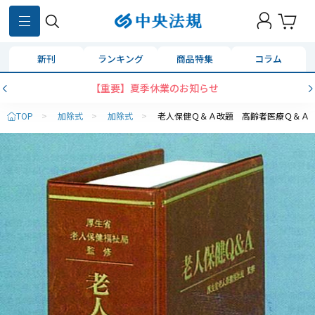
新刊
ランキング
商品特集
コラム
【重要】夏季休業のお知らせ
TOP
>
加除式
>
加除式
>
老人保健Ｑ＆Ａ改題 高齢者医療Ｑ＆Ａ