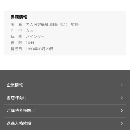
書籍情報
著 者
老人保健福祉法制研究会＝監修
判 型
Ａ５
体 裁
バインダー
頁 数
1044
発行日
1993年03月20日
企業情報
書店様向け
ご購読者様向け
返品入帖依頼